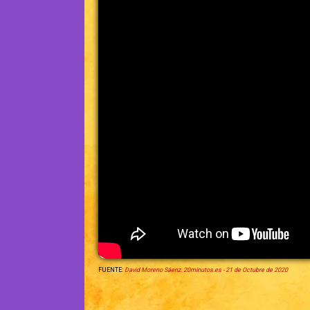
FUENTE:
David Moreno Sáenz. 20minutos.es - 21 de Octubre de 2020