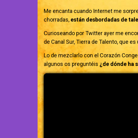
Me encanta cuando Internet me sorpren
chorradas,
están desbordadas de tale
Curioseando por Twitter ayer me encon
de Canal Sur, Tierra de Talento, que es 
Lo de mezclarlo con el Corazón Congela
algunos os preguntéis
¿de dónde ha s